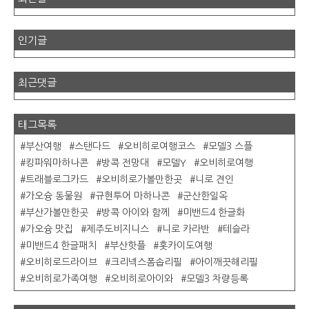
인기글
최근댓글
태그목록
부산여행
스탠다드
오비히로여행코스
모델3 스플
킹파워마하나콘
방콕 전망대
모델Y
오비히로여행
트래블로그카드
오비히로가볼만한곳
니로 견인
가오슝 동물원
규현투어 마하나콘
군산한일옥
부산가볼만한곳
방콕 아이와 함께
미밴드4 한글화
가오슝 맛집
제주도비지니스
니로 카라반
테슬라
미밴드4 한글패치
부산핫플
홋카이도여행
오비히로드라이브
크리넥스폼솝리필
아이깨끗해리필
오비히로가족여행
오비히로아이와
모델3 차량등록