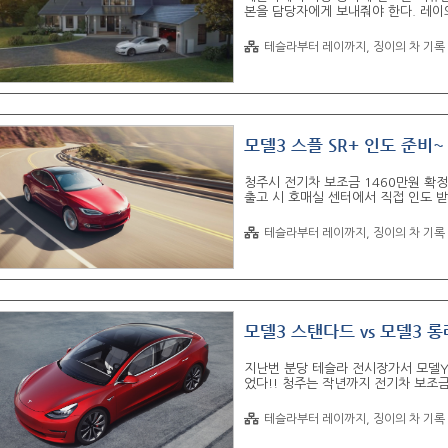
본을 담당자에게 보내줘야 한다. 레이
등록을 했었는데, 테슬라는 차를 받기
량 등록 하러 가면 임판 달라고 하지 
테슬라부터 레이까지, 징이의 차 기록
>니로->모델3까지 취.등록세를 내면서
득 들었다. (절약 정신이 투철한가? 그
결제 했다. 두근 거리는 번호 선택의 
어..
모델3 스플 SR+ 인도 준비~
청주시 전기차 보조금 1460만원 확
출고 시 호매실 센터에서 직접 인도 받
도 준비할 큰 항목들을 정리해보았다. 1.
쉬백 카드) 4. 틴팅 업체, 브랜드, 
테슬라부터 레이까지, 징이의 차 기록
동차 보험료가 180만원이 나왔다. 레이
동 명의로 신청해서 내 명의로 부부 한
부분이 진행되어 추후 공동 명의로 변경 
모델3 스탠다드 vs 모델3 
지난번 분당 테슬라 전시장가서 모델Y
었다!! 청주는 작년까지 전기차 보조
어마어마하게 줄서 있었다. 이번 설 
밀려, 청주 보조금이 소진되기 전 나
테슬라부터 레이까지, 징이의 차 기록
다음날 저녘 테슬라 어드바이저에서 전화
물어 바로 진행 하겠다고 했다. 다음날