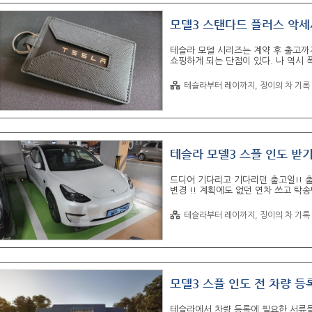
모델3 스탠다드 플러스 악세
테슬라 모델 시리즈는 계약 후 출고까
쇼핑하게 되는 단점이 있다. 나 역시 
주 쇼핑몰은 네이버 테슬라샵, 쿠팡 로
러 (R800) ★★★★★ 구매 링크 : h
테슬라부터 레이까지, 징이의 차 기록
되겠지 하고 타다가 포기 하고 광각 미러
★★★★☆ 구매 링크 : https://li
려면 뒷좌석 폴딩을 해야하고 트렁크부
테슬라 모델3 스플 인도 받
드디어 기다리고 기다리던 출고일!! 
변경 !! 계획에도 없던 연차 쓰고 탁송
송 지체로 인하여 주말 틴팅은 다음주로
맞으면서도 신나게 파랭이 번호판을 달
테슬라부터 레이까지, 징이의 차 기록
항이 없어서 바로 집으로 출발~~ 카
로에서 민폐 짓 업청하고 하고 겨우 겨
하지만 어렵지 않다!! 약 50% 충전하
모델3 스플 인도 전 차량 등록 
테슬라에서 차량 등록에 필요한 서류들