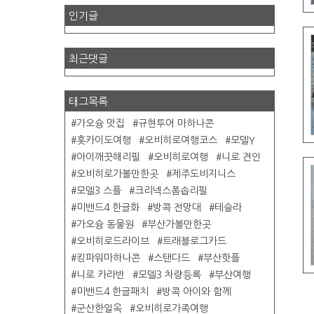
인기글
최근댓글
태그목록
가오슝 맛집
규현투어 마하나콘
홋카이도여행
오비히로여행코스
모델Y
아이깨끗해리필
오비히로여행
니로 견인
오비히로가볼만한곳
제주도비지니스
모델3 스플
크리넥스폼솝리필
미밴드4 한글화
방콕 전망대
테슬라
가오슝 동물원
부산가볼만한곳
오비히로드라이브
트래블로그카드
킹파워마하나콘
스탠다드
부산핫플
니로 카라반
모델3 차량등록
부산여행
미밴드4 한글패치
방콕 아이와 함께
군산한일옥
오비히로가족여행