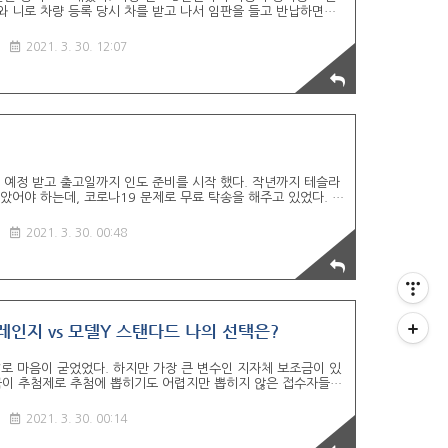
와 니로 차량 등록 당시 차를 받고 나서 임판을 들고 반납하면서
 전체 차를 등록하라고 해서 뭔가 이해가 되지 않았었다. 실제 차
않는다. (나중에 출고되고 봤더니 임판이 달려 있지 않았음) 레이-
2021. 3. 30. 12:07
 나는 왜 감면 받는 차 아니면 구매하지 않는가? 라는 생각이 문
냥 짠돌이 일까?) 140만원 감면 받고 약 200만원의 취득세를
시간 대충 10개의 번호를 봐도 눈에 한번에 들어 오는 번호가 없
정 예정 받고 출고일까지 인도 준비를 시작 했다. 작년까지 테슬라
았어야 하는데, 코로나19 문제로 무료 탁송을 해주고 있었다. 인
 자동차 보험 가입 2. 차량 등록 (대행 가능) 3. 결제 카드 (캐
농도 등등 차량을 보조금 우선 신청 때문에 와이프 명의로 했더니 자
2021. 3. 30. 00:48
, 니로 계속 30만원대였는데..... 보조금 우선 신청하더라도 공
정 보험을 가입 했어야 하는데 모르는 부분 이었다.. 이미 많은
할 예정이다. (전기차 혜택이 있는 DB나 현..
롱레인지 vs 모델Y 스탠다드 나의 선택은?
로 마음이 굳었었다. 하지만 가장 큰 변수인 지자체 보조금이 있
금이 추첨제로 추첨에 뽑히기도 어렵지만 뽑히지 않은 접수자들이
테슬라 대란으로 모델3 롱레인지, 모델Y 스탠다드는 접수가 엄청
에게 오지 않을 것으로 예상 되었다. 아니나 다를까 전시장 보고온
2021. 3. 30. 00:14
가 왔고, 모델3 SR+는 2주 후 출고 가능하다고 하실꺼냐고?
 바로 필요 서류들 제출하고 보조금 신청 진행 했다. 1차로 진행