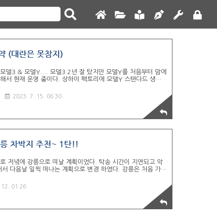
약 (대란은 못참지)
모델3 & 모델Y.... 모델3 2년 잘 탔지만 모델Y를 처음부터 맘에
매해서 현재 운영 중이다. 상하이 팩토리에 모델Y 스탠다드 생산
 판매, 대란이 시작되었다. 일단 구매 전 고민은 ㄴㄴ 선계약!!
Tip 1. 주행거리 - MYS은 350~400km 정도 주행이 가능하나
2023. 7. 15. 06:30
용 구간은 더 짧다. ※ 장거리, 여행 계획 시 충전 경로까지 고려
. 2. 주행성능 & 승차감 - 전기차의 고출력, 가속력은 너무 좋
- 모델3는 바닥에 딱 붙어가는 느낌..
릉 차박지 추천~ 1탄!!
바로 저녘에 강릉으로 떠날 계획이었다. 탁송 시간이 지연되고 악
서 다음날 일찍 떠나는 계획으로 변경 하였다. 강릉은 처음 가보
 보는 것으로 결정!! 떠나기전 무사고 기원 고사를 지냈다. 니
신세계였는데, 테슬라의 오토파일럿이 좀 더 견고하게 잘 잡아준
 12. 01:26
서 강릉까지 창문 열고 운전 했다. 예나님은 장거리 차량 탑승은
 1차 목적지인 라카이 샌드파인 리조트 강릉 슈퍼 차저!! 여행
 한자리 남아서 충전 시작~ 초반 충전 속도는 100kw 넘게 빠르