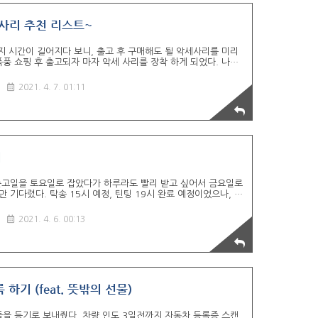
사리 추천 리스트~
지 시간이 길어지다 보니, 출고 후 구매해도 될 악세사리를 미리
폭풍 쇼핑 후 출고되자 마자 악세 사리를 장착 하게 되었다. 나의
켓배송, 알리익스프레스 등등이 있다. 1. 테슬라 모델3 광각 미
ttps://coupa.ng/bVoBgr 순정 미러의 디밍 기능 때문에 적응
2021. 4. 7. 01:11
로 교체 하니 진작 할껄하는 후회가.... 2. 자전거 커버
nk.coupang.com/a/3x69P 테슬라 모델3에 아이 자전거를 싣을
터 뒷좌석까지 눕혀서 적재를 해야..
기
출고일을 토요일로 잡았다가 하루라도 빨리 받고 싶어서 금요일로
만 기다렸다. 탁송 15시 예정, 틴팅 19시 완료 예정이었으나, 탁
 미루기로 결정 했다. 하필 출고일에 비가 주륵 주륵 왔다. 비를
아주고~~ 틴팅샵 사장님과 함께 신차 검수 했는데 큰 특이 사
2021. 4. 6. 00:13
페에서 글로 조금 배웠지만 메뉴얼도 안보고 첫 운전이다 보니, 도
우 집으로 도착. 첫 충전 도전!! 젠더, 충전 케이블등등 다 생소
고 5천원 결제 되었다. 충전 하는 느낌이 기름 넣는 기분보다..
하기 (feat. 뜻밖의 선물)
을 등기로 보내줬다. 차량 인도 3일전까지 자동차 등록증 스캔