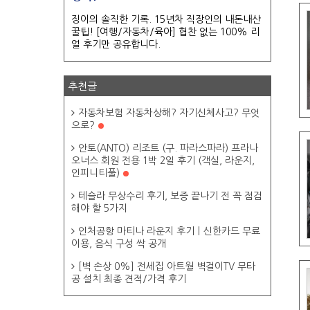
징이의 솔직한 기록. 15년차 직장인의 내돈내산
꿀팁! [여행/자동차/육아] 협찬 없는 100% 리
얼 후기만 공유합니다.
추천글
자동차보험 자동차상해? 자기신체사고? 무엇
으로?
안토(ANTO) 리조트 (구. 파라스파라) 프라나
오너스 회원 전용 1박 2일 후기 (객실, 라운지,
인피니티풀)
테슬라 무상수리 후기, 보증 끝나기 전 꼭 점검
해야 할 5가지
인처공항 마티나 라운지 후기ㅣ신한카드 무료
이용, 음식 구성 싹 공개
[벽 손상 0%] 전세집 아트월 벽걸이TV 무타
공 설치 최종 견적/가격 후기