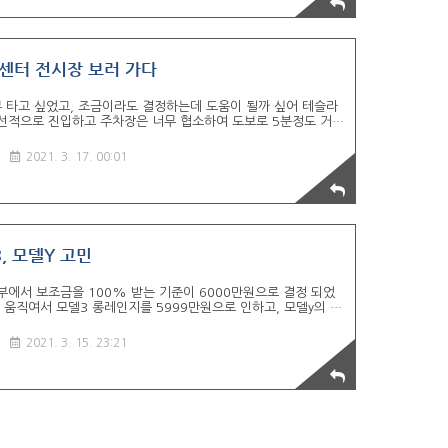
, 초본 2. 전기차 구매 지원 신청서 3. 차량 구매 계약서 4. ..
당 센터 전시장 보러 가다
무 타고 싶었고, 조금이라도 결정하는데 도움이 될까 싶어 테슬라
 우선적으로 진입하고 주차장은 너무 협소하여 도보로 5분정도 거리
라 로고는 뭔가 미래 지향적인 느낌이 강렬하다. 1층은 AS 관련
전시되어 있다. 엘베 내리자마자 눈 앞에 많은 사람들과 함께 3대
2021. 3. 17. 00:01
 찍고 대기 접수 하면 순서가 되면 카톡으로 알림이 온다. 한번에
능하다. 시승은 사전에 미리 전화로 예약해야한다. 다들 같은 마음
 맘편히 모델x를 구경했다. 딸아이도 모델x를 너무 마음에 들
, 모델Y 고민
에서 보조금을 100% 받는 기준이 6000만원으로 결정 되었
 움직여서 모델3 롱레인지를 5999만원으로 인하고, 모델y의 가
에 제주도 여행에서 렌트로 처음 타본 전기차.. 충전 시간은 불편
러웠다. 허리 디스크 문제로 세단은 안타던 나는 모델y의 출시에
2021. 3. 15. 23:21
배터리량, 금액적인 문제 때문에 모델3 롱레인지 vs 모델y 스탠
유투브, 블로그를 계약 찾아 보다가 고민은 출고 시기만 늦춰 진다
 모델y 스탠, 모델3 롱레, 모델3 스탠 전부 계약 했다. 계약금