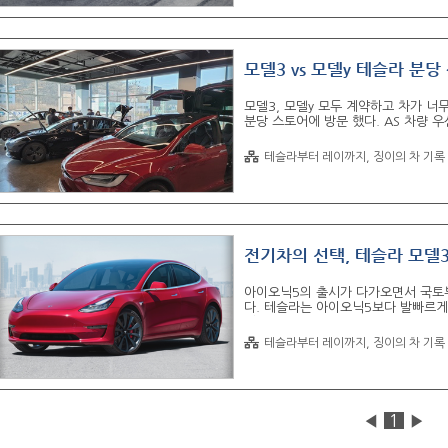
된 서류는 다음과 같다. 1. 주민등록등본
모델3 vs 모델y 테슬라 분
모델3, 모델y 모두 계약하고 차가 너
분당 스토어에 방문 했다. AS 차량
인 건너편 골목길에 주차 하였다. 테슬
진행 하는 곳이고 전시 차량은 2층에 
테슬라부터 레이까지, 징이의 차 기록
의 차량의 전시되어 있다. 방문자 QR
10팀씩 입장하고 30분씩 관람이 가
으로 모델y를 보러 왔기 때문에 덕분에
어..
전기차의 선택, 테슬라 모델3
아이오닉5의 출시가 다가오면서 국토부
다. 테슬라는 아이오닉5보다 발빠르게
격을 5999만원으로 공개 했다. 예전
했지만, 소음, 출력등은 엄청 만족 스
테슬라부터 레이까지, 징이의 차 기록
바로 계약하기로 마음 먹었다. 하지만 
다드의 무한 루프에 빠지게 되었다. 
생각해서 일단 계약하고 고민하기로 결정
은..
◀
1
▶