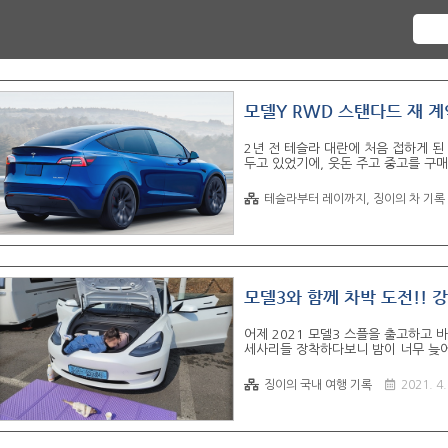
모델Y RWD 스탠다드 재 계
2년 전 테슬라 대란에 처음 접하게 된 
두고 있었기에, 웃돈 주고 중고를 구
이 시작되면서, 국내에 모델Y 스탠다드
후고민!! 필수 ▶ 모델Y 구매 시 참고 
테슬라부터 레이까지, 징이의 차 기록
배터리 20~90% 구간 사용 시 실 사
하는게 좋고 최근 슈퍼차저가 늘고 있음
음 (내연기관에서 넘어오면 비교 불가) 
모델3와 함께 차박 도전!! 강
어제 2021 모델3 스플을 출고하고 
세사리들 장착하다보니 밤이 너무 늦어
는 여행지가 아니라 차박지는 가서 찾아
로 스마트 크루즈를 처음 접했을때도 
징이의 국내 여행 기록
2021. 4.
다. 새차 냄새 때매 두통이 너무 심해
힘들어해서 특별히 게임하게 해주었다.,
지라 그런지 슈차가 꽉 차있었다. 겨우
게 진행 되..