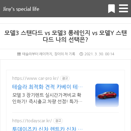
Jiny's special life
모델3 스탠다드 vs 모델3 롱레인지 vs 모델Y 스탠
다드 나의 선택은?
테슬라부터 레이까지, 징이의 차 기록
2021. 3. 30. 00:14
https://www.car-pro.kr/
광고
테슬라 최적화 견적 카베이 테슬
라 특가차량 무료견적
모델 3 장기렌트 실시간가격비교 확
인하기! 즉시출고 차량 선점! 특가차
종! 수입차 최대 할인 견적! 온라인계
약! 최적가 프로모션 차량 빠른출고
선점하세요.
https://todayscar.kr/
광고
투데이즈카 신차 렌트카 신차 장