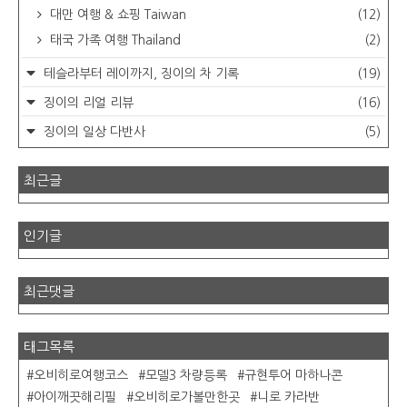
대만 여행 & 쇼핑 Taiwan
(12)
태국 가족 여행 Thailand
(2)
테슬라부터 레이까지, 징이의 차 기록
(19)
징이의 리얼 리뷰
(16)
징이의 일상 다반사
(5)
최근글
인기글
최근댓글
태그목록
오비히로여행코스
모델3 차량등록
규현투어 마하나콘
아이깨끗해리필
오비히로가볼만한곳
니로 카라반