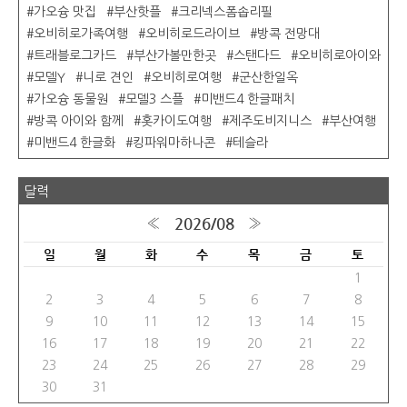
가오슝 맛집
부산핫플
크리넥스폼솝리필
오비히로가족여행
오비히로드라이브
방콕 전망대
트래블로그카드
부산가볼만한곳
스탠다드
오비히로아이와
모델Y
니로 견인
오비히로여행
군산한일옥
가오슝 동물원
모델3 스플
미밴드4 한글패치
방콕 아이와 함께
홋카이도여행
제주도비지니스
부산여행
미밴드4 한글화
킹파워마하나콘
테슬라
달력
2026/08
«
»
일
월
화
수
목
금
토
1
2
3
4
5
6
7
8
9
10
11
12
13
14
15
16
17
18
19
20
21
22
23
24
25
26
27
28
29
30
31