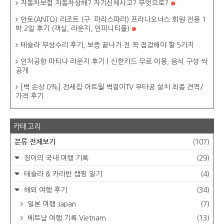
자동차보험 자동차상해? 자기신체사고? 무엇으로?
안토(ANTO) 리조트 (구. 파라스파라) 프라나오너스 회원 전용 1
박 2일 후기 (객실, 라운지, 인피니티풀)
테슬라 무상수리 후기, 보증 끝나기 전 꼭 점검해야 할 5가지
인처공항 마티나 라운지 후기ㅣ신한카드 무료 이용, 음식 구성 싹
공개
[벽 손상 0%] 전세집 아트월 벽걸이TV 무타공 설치 최종 견적/
가격 후기
카테고리
분류 전체보기
(107)
징이의 국내 여행 기록
(29)
테슬라 & 카라반 캠핑 일기
(4)
해외 여행 후기
(34)
일본 여행 Japan
(7)
베트남 여행 기록 Vietnam
(13)