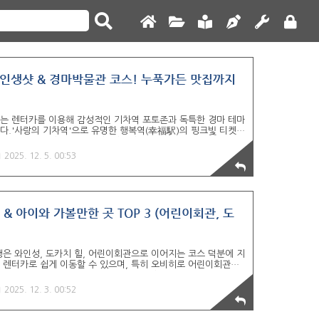
 인생샷 & 경마박물관 코스! 누푹가든 맛집까지
녀는 렌터카를 이용해 감성적인 기차역 포토존과 독특한 경마 테마
.'사랑의 기차역'으로 유명한 행복역(幸福駅)의 핑크빛 티켓과
남기기에 충분했습니다.금요일~일요일 경마가 열리지 않아 아쉽게
외에도 볼거리가 많았던 경마박물관(반에이 토카치) 코스를 포함하
2025. 12. 5. 00:53
가든 맛집까지! 오비히로 드라이브 최종 코스를 정리합니다. 1.
발굽 조형물 포토존오비히로는 일반 경주마보다 훨씬 크고 힘이 센
.경마가 열리는 금토일이 아니어도 충분히 방문할 가치가 있습니
& 아이와 가볼만한 곳 TOP 3 (어린이회관, 도
행은 와인성, 도카치 힐, 어린이회관으로 이어지는 코스 덕분에 지
두 렌터카로 쉽게 이동할 수 있으며, 특히 오비히로 어린이회관은
이들이 매우 흥미를 느낄 수 있는 곳이었습니다.와인성의 1982
망까지, 11월 오비히로에서 즐긴 알찬 실내외 체험 코스를 정리
2025. 12. 3. 00:52
hi Wine Castle 후기 도카치 와인성은 오비히로 외곽 드라이브
컨시어지 등으로 나뉘어 있어 관람 가치가 높았습니다. 📌 와인성
고 여유로워 렌터카로 이동하기 매우 편리했습니다.JR..