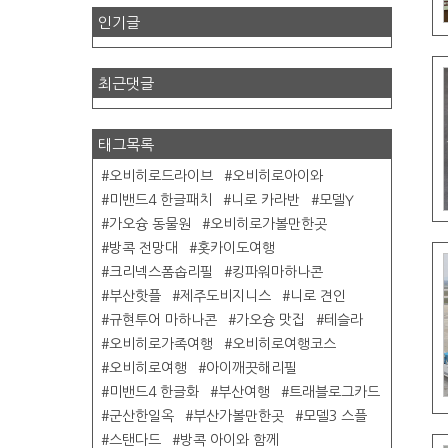
인기글
최근댓글
태그목록
오비히로드라이브
오비히로아이와
미밴드4 한글패치
니로 카라반
모델Y
가오슝 동물원
오비히로가볼만한곳
방콕 전망대
홋카이도여행
크리넥스폼솝리필
킹파워마하나콘
부산핫플
제주도비지니스
니로 견인
규현투어 마하나콘
가오슝 맛집
테슬라
오비히로가족여행
오비히로여행코스
오비히로여행
아이깨끗해리필
미밴드4 한글화
부산여행
트래블로그카드
군산한일옥
부산가볼만한곳
모델3 스플
스탠다드
방콕 아이와 함께