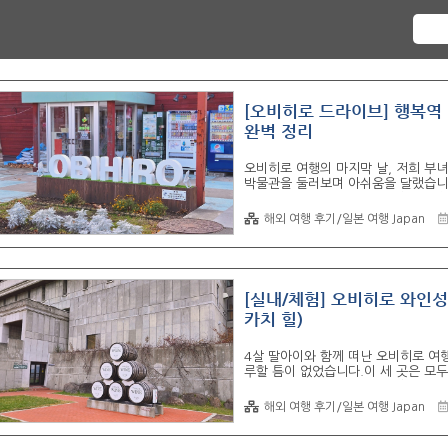
[오비히로 드라이브] 행복역
완벽 정리
오비히로 여행의 마지막 날, 저희 부
박물관을 둘러보며 아쉬움을 달랬습니다
노을 지는 주황색 기차는 인생샷을 
말 먹이주기 체험은 못 했지만, 그 
해외 여행 후기/일본 여행 Japan
여, 공항 가는 길에 들르기 좋은 누푹
🐎 경마박물관 (반에이 토카치): 말
반에이 경마(썰매 경마)로 유명합니다
다. 📌 ..
[실내/체험] 오비히로 와인성 
카치 힐)
4살 딸아이와 함께 떠난 오비히로 여
루할 틈이 없었습니다.이 세 곳은 모
거의 무료 수준에 가까운 가격으로 아
년산 와인부터 도가치 힐의 평온한 전
해외 여행 후기/일본 여행 Japan
했습니다. 🍷 도카치 와인성 (Tokac
코스의 핵심입니다.와인 공장, 창고, 
기본 정보 및 접근성주차: 주차장이 넓