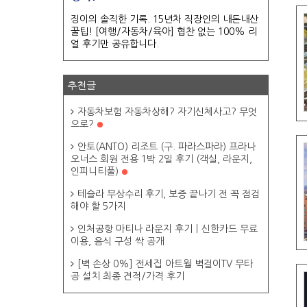
징이의 솔직한 기록. 15년차 직장인의 내돈내산
꿀팁! [여행/자동차/육아] 협찬 없는 100% 리
얼 후기만 공유합니다.
추천글
자동차보험 자동차상해? 자기신체사고? 무엇
으로?
안토(ANTO) 리조트 (구. 파라스파라) 프라나
오너스 회원 전용 1박 2일 후기 (객실, 라운지,
인피니티풀)
테슬라 무상수리 후기, 보증 끝나기 전 꼭 점검
해야 할 5가지
인처공항 마티나 라운지 후기ㅣ신한카드 무료
이용, 음식 구성 싹 공개
[벽 손상 0%] 전세집 아트월 벽걸이TV 무타
공 설치 최종 견적/가격 후기