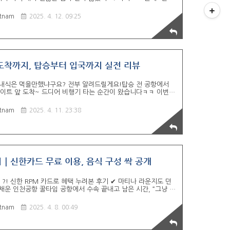
 움직이기도 편했고, 호텔 내 "무료 세탁 서비스"는진짜... 감동
 침구도 푹신했구요~ 아침 조식도 제육볶음부터 김치, 커피, 요
tnam
2025. 4. 12. 09:25
이번 포스팅에서는 박닌 크라운호텔의 실내 구성, 어메니티, 무
점까지 솔직하게 써봅니다~1. 로비 분위기 & 체크인 🛎️ 호텔
 깔끔하게 정리된 "로비 인테리어" 였어요. 늦은..
도착까지, 탑승부터 입국까지 실전 리뷰
 기내식은 먹을만했냐구요? 전부 알려드릴게요!탑승 전 공항에서
게이트 앞 도착~ 드디어 비행기 타는 순간이 왔습니다ㅋㅋ 이번에
이행 OZ 729 노선"막상 비행기 타기 전까진 설렘 반, 피곤함
석 괜찮았고 기내식도 나름 정성스럽게 나왔더라구요?이번 편에
tnam
2025. 4. 11. 23:38
 위치, 기내식 구성, 모니터 콘텐츠, 착륙 직전까지의 준비,그리고
기록해봅니다~공항 빠져나오기까지 걸린 시간, 유심 & ATM 위치
행기 실물 먼저 한 컷! 게이트 앞에서 대기하다가 드디어..
｜신한카드 무료 이용, 음식 구성 싹 공개
️ ?! 신한 RPM 카드로 혜택 누려본 후기 ✔ 마티나 라운지도 던
 채운 인천공항 꿀타임 공항에서 수속 끝내고 남은 시간, “그냥 앉
는다면… 이번엔 진짜 제대로 써봤습니다.출국 전 여유시간에 신한
무료 입장 + 던킨 커피 2잔 공짜*"이 루트 써보고 나니까… 앞으
tnam
2025. 4. 8. 00:49
권 들고 돌아다니기 시작한 시점이 오전 7시 30분쯤, 그 뒤로 1
벽 루틴 완성! 탑승 전까지 공항에서 진짜 알차게 보내고 싶다면 이
 7시 30분, 마..