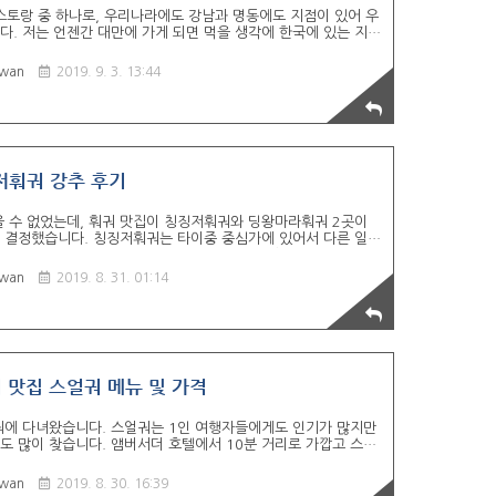
레스토랑 중 하나로, 우리나라에도 강남과 명동에도 지점이 있어 우
. 저는 언젠간 대만에 가게 되면 먹을 생각에 한국에 있는 지점
 - 딘타이펑 가오슝점 가는 법 - 가오슝 MRT 레드라인의 쥐단
서 도보로 5분 거리 (한신 아레나 백화점 지하 1층) ￼ 딘타이펑
wan
2019. 9. 3. 13:44
어서 용호탑이나 연지담 일정이 있을 때 같이 넣으면 이동 경로
전 11:00 ~ 오후 21:30 - 대기 꿀팁 - 타이페이에 딘타이펑은
긴 대기 없이 입장이 가능 하지만, 다른 지점들인 방문..
저훠궈 강추 후기
을 수 없었는데, 훠궈 맛집이 칭징저훠궈와 딩왕마라훠궈 2곳이
 결정했습니다. 칭징저훠궈는 타이중 중심가에 있어서 다른 일정
에 있는 까르푸에서 선물들을 쇼핑하고 돌아왔습니다. 칭징저훠
우측에는 웨이팅 하는 좌석들이 호텔 바 같이 생겼습니다. 앞에 있
wan
2019. 8. 31. 01:14
30분 정도 대기하고 들어 갔습니다. 한국어 메뉴판이 없어서 주문
탕 주문하고 스얼궈와 동일하게 우삼겹과 부채살을 시켰습니다.
니다. 대만은 사람들이 먹으러 여행 온다는 말이 딱 맞는 게 음
 맛집 스얼궈 메뉴 및 가격
궈에 다녀왔습니다. 스얼궈는 1인 여행자들에게도 인기가 많지만
 많이 찾습니다. 앰버서더 호텔에서 10분 거리로 가깝고 스얼
허 야시장으로 이동할 예정입니다. 당연히 우버를 타는 게 편한
버스가 예상시간보다 20분이나 늦게 와서 조금 후회를 했습니다.
wan
2019. 8. 30. 16:39
은 꽉 차 있고, 밖에 3팀 정도 대기하고 있어서 저희도 직원에게