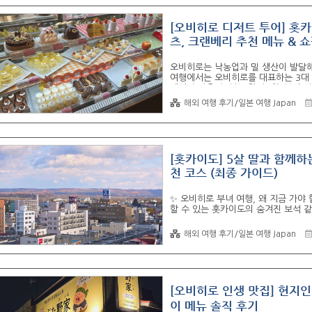
[오비히로 디저트 투어] 홋카
츠, 크랜베리 추천 메뉴 & 
오비히로는 낙농업과 밀 생산이 발달해 '
여행에서는 오비히로를 대표하는 3대 
에서만 먹을 수 있는 한정 메뉴부터 선
한 사연까지 모두 공개합니다. 🍰 롯카
해외 여행 후기/일본 여행 Japan
면 롯카테이 본점은 필수 코스입니다.
너무 예뻐서 선물용으로 최고입니다. 1
파이'는 유통기한이 단 3시간입니다.바
[홋카이도] 5살 딸과 함께하는
천 코스 (최종 가이드)
✨ 오비히로 부녀 여행, 왜 지금 가야
할 수 있는 홋카이도의 숨겨진 보석 같
에 디저트 성지, 넓은 초원, 감성적인
이 글에서는 저희가 다녀온 모든 일정,
해외 여행 후기/일본 여행 Japan
🚗 2박 3일 추천 동선: 오비히로 핵
하여 아이 컨디션에 맞춰 유동적으로 
통해 확인해 보세요. 📌 1일차 (11/
[오비히로 인생 맛집] 현지인
이 메뉴 솔직 후기