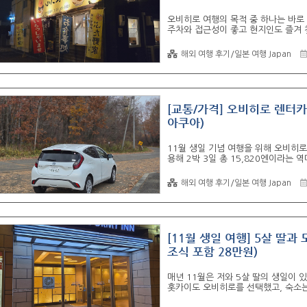
오비히로 여행의 목적 중 하나는 바로
주차와 접근성이 좋고 현지인도 즐겨 
오비히로의 식당가에서 저녁 식사를 해
지 제공받아 만족도가 매우 높았습니다. 
해외 여행 후기/일본 여행 Japan
내부 환경: 오비히로의 식당들은 저녁
니다.내부에 난로가 있어서 11월의 
2. 주차 및 위치: 시내에 위치하지만
기..
[교통/가격] 오비히로 렌터카
아쿠아)
11월 생일 기념 여행을 위해 오비히
용해 2박 3일 총 15,820엔이라는
닐 수 있었습니다.도요타 아쿠아 하이
막 주유구 색상까지 모든 것을 공개합니
해외 여행 후기/일본 여행 Japan
가격: 자란넷에서 쿠폰을 사용해 2박 
했으며, 예약 시에는 별도 결제가 필
러 가기 ▼ 2. 보험 및 수속 팁: 보
[11월 생일 여행] 5살 딸과
조식 포함 28만원)
매년 11월은 저와 5살 딸의 생일이
홋카이도 오비히로를 선택했고, 숙소는
장 큰 이유는 '노천 온천', '무료 야