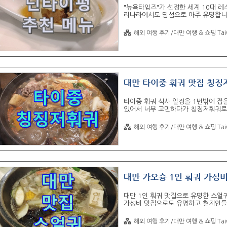
"뉴욕타임즈"가 선정한 세계 10대 
리나라에서도 딤섬으로 아주 유명합니다
은 방문하지 않고 오늘만 기다렸습니다.
역 (가오슝 아레나역) 하차 5번 출구에
해외 여행 후기/대만 여행 & 쇼핑 Tai
가오슝점은 가오슝 북쪽에 위치하고 있
를 줄일 수 있습니다. - 영업 시간 - 오
KKDAY에서 미리 바우처를 구입하면 
대만 타이중 훠궈 맛집 칭징
타이중 훠궈 식사 일정을 1번밖에 잡
있어서 너무 고민하다가 칭징저훠궈로
이랑 같이 하기가 애매해서 저는 근처
궈 입구 엄청 고급스러워 보입니다. 
해외 여행 후기/대만 여행 & 쇼핑 Tai
는 직원에게 웨이팅 요청을 하고 약 
하는데 조금 어려웠습니다. 백탕과 홍
칭징저훠궈는 술을 팔아서 너무 좋았습
식들이 너무 다 잘 맞습니다...
대만 가오슝 1인 훠궈 가성비
대만 1인 훠궈 맛집으로 유명한 스얼
가성비 맛집으로도 유명하고 현지인들도
궈에서 식사하고 바로 옆에 있는 리우
데, 버스는 궁금해서 이용했습니다. 
해외 여행 후기/대만 여행 & 쇼핑 Tai
ㅎㅎ 늦은 저녁시간에 도착했음에도 홀