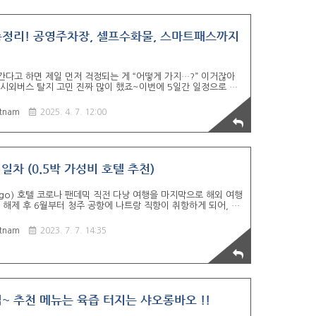
정리! 공영주차장, 셀프수화물, 스마트패스까지
간다고 하면 제일 먼저 걱정되는 게 “어떻게 가지…?” 이거잖아
, 시외버스 탈지 고민 진짜 많이 했죠~이번에 5일간 일정으로 하
널 → 인천공항 1터미널까지 공영주차장 주차 + 새벽 시외버스
씬 간편하고, 비용도 합리적이어서 “다음에도 무조건 이 루트
tnam
2025. 4. 7. 12:00
서는 청주에서 인천공항까지 가는 새벽 루트, 시외버스 타는 법
까지 실제 시간 흐름대로 전부 알려드릴게요~ 1. 4시 20분 청
은 터미널 바로 옆에 위치해서 걸어서 1~2분이면 도착 가능..
일차 (0.5박 가성비 호텔 추천)
Virgo) 호텔 코로나 팬데믹 직전 다낭 여행을 마지막으로 해외 여행
 해제 후 6월부터 청주 공항에 나트랑 직항이 취항하게 되어, 급
었다. 항공권 결제와 함께 여행 떠나기까지 나에게 주어진 시간은
에는 시간이 너무 부족해서 대략적으로만 짜기로 결정... (정말 대
tnam
2023. 7. 7. 14:35
) 여행 1일차, 18시 칼퇴근 후 여행짐 들고 바로 공항으로 ㄱㄱ 청주
~~!! 언제나 그렇듯 청주 공항은 한산 하다.. (하지만 주차
 기내식을 다 주문 해놨는데, 왠지 다들..
~ 추천 메뉴는 육즙 터지는 샤오롱바오 !!