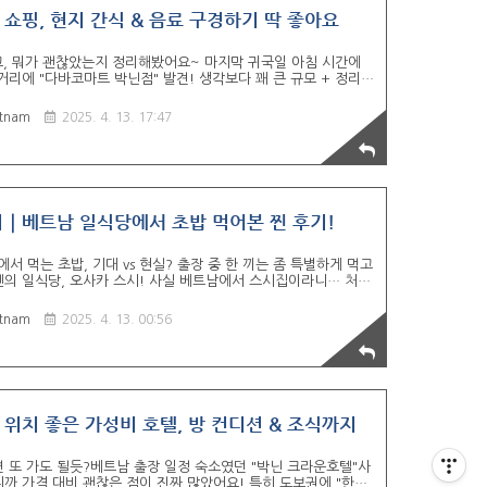
쇼핑, 현지 간식 & 음료 구경하기 딱 좋아요
고, 뭐가 괜찮았는지 정리해봤어요~ 마지막 귀국일 아침 시간에
거리에 "다바코마트 박닌점" 발견! 생각보다 꽤 큰 규모 + 정리도
은데?” 싶었어요ㅋㅋ크라운호텔로비가서 다바코마트 신용카드 되는
경하듯 돌아다니기 딱 좋고 간단한 간식, 음료, 생필품, 기념품
tnam
2025. 4. 13. 17:47
능해요이번 포스팅에선 다바코마트 박닌점의 내부 구조, 진짜 살
부 정리해보겠습니다 1. 외부 전경 & 이동 방법 🚗 크라운 호텔에
 33,000동! 가격 차이는 시간대/수요 때문..
｜베트남 일식당에서 초밥 먹어본 찐 후기!
서 먹는 초밥, 기대 vs 현실? 출장 중 한 끼는 좀 특별하게 먹고
의 일식당, 오사카 스시! 사실 베트남에서 스시집이라니… 처음
분위기도 괜찮고, 룸도 프라이빗하게 선택할 수 있어서 조용하
는 오사카 스시 입구 분위기, 내부 인테리어, 프라이빗룸, 음식
tnam
2025. 4. 13. 00:56
 한 번 정리해봅니다~. 1. 입구부터 일본 느낌 물씬🌸 오사카
부터 일본풍 인테리어가 눈에 들어왔어요. 붉은색 조명, 나무 프
일본 태양 문양 같은 요소들이..
위치 좋은 가성비 호텔, 방 컨디션 & 조식까지
면 또 가도 될듯?베트남 출장 일정 숙소였던 "박닌 크라운호텔"사
니까 가격 대비 괜찮은 점이 진짜 많았어요! 특히 도보권에 "한식