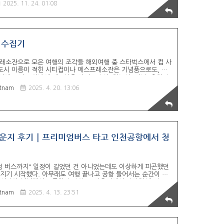
러웠던 도미인 오비히로의 모든 것을 상세한 꿀팁과 함께 정리했습
2025. 11. 24. 01:08
 도미인 오비히로 위치 및 셀프 체크인1. 위치 및 편의성: 인디언
의 핵심 맛집들이 모두 도보권이라 아이와 함께 이동하기 매우 편
카로 이동했습니다.2. 체크인/어메니티: 1층 로비의 ..
 수집기
 – 에스프레소잔으로 모은 여행의 조각들 해외여행 중 스타벅스에서 컵 사
 도시 이름이 적힌 시티컵이나 에스프레소잔은 기념품으로도, 여
기예요.저도 이번에 베트남을 다녀오면서 "하노이, 다낭, 호치민,
스 에스프레소컵을 총 8개 수집했습니다. 도시별 컵 디자인이 전
tnam
2025. 4. 20. 13:06
중 들렀던 장소들과 매칭해보는 맛도 쏠쏠하더라구요.에스프레소는
하나가, 그 도시의 공기와 감정을 담고 있는 느낌이라 이번엔 진짜
 "베트남 스타벅스 시티컵 디자인, 컵별 후..
운지 후기｜프리미엄버스 타고 인천공항에서 청
미엄 버스까지" 일정이 길었던 건 아니었는데도 이상하게 피곤했던
빠지기 시작했다. 아무래도 여행 끝나고 공항 들어서는 순간이 제
도 시간이 넉넉해서 조급하진 않았고, 라운지에서 간단히 밥 먹고,
조용히 귀국하는 코스였다.박닌에서 차를 타고 공항 가는 길부터 비
tnam
2025. 4. 13. 23:51
 인천공항에서 청주까지 돌아오는 과정까지. 이번엔 그런 귀국 루
생각보다 훨씬 빨리 도착" 아침 9시 반쯤 크라운 호텔을 나왔다.
40분. 길이 덜 막혀서 생각..