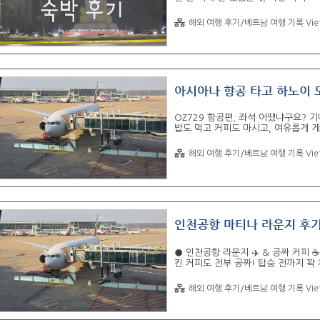
당이랑 마사지 샵" 엄청 많아서 저녁에
그 자체였죠ㅎㅎ방 컨디션도 깔끔했고,
해외 여행 후기/베트남 여행 기록 Vie
거트까지 한국인 입맛에도 무난했어요!
료 세탁, 조식 구성,그리고 위치적인 장
도착하자마자 제일 먼저 눈에 들어온 건
아시아나 항공 타고 하노이 
OZ729 항공편, 좌석 어땠냐구요?
밥도 먹고 커피도 마시고, 여유롭게 
이용한 항공편은 "아시아나 항공의 하노
반이었는데 직접 타보니 생각보다 좌
해외 여행 후기/베트남 여행 기록 Vie
서는 비행기 내부, 좌석 공간, 콘센트
하노이 도착 후 입국 루트까지 전부 
까지 정리해볼게요! 1. 탑승 직전, 비
인천공항 마티나 라운지 후기
● 인천공항 라운지 ✈️ & 공짜 커피 ☕
킨 커피도 전부 공짜! 탑승 전까지 꽉
아서 폰만 보다 탑승할 거냐?”고 묻
RPM 카드 혜택으로 "마티나 라운지 
해외 여행 후기/베트남 여행 기록 Vie
로 이 조합 못 끊을 것 같아요ㅋㅋ탑승
시간 반 동안 "먹고 쉬고 마시고" 완
조합, 꼭 써보시라 추천하고 싶습니다. 1.