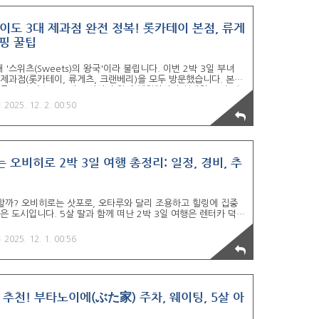
이도 3대 제과점 완전 정복! 롯카테이 본점, 류게
쇼핑 꿀팁
스위츠(Sweets)의 왕국'이라 불립니다. 이번 2박 3일 부녀
제과점(롯카테이, 류게츠, 크랜베리)을 모두 방문했습니다. 본점
물 쇼핑 리스트,그리고 아이와 함께 체험하려다 실패한(?) 솔직
테이(Rokkatei) 본점: 유통기한 3시간의 마법 오비히로에 왔다
2025. 12. 2. 00:50
매장 자체가 하나의 예술 작품처럼 아름답고, 포장지 하나하나가
. 필수 메뉴: 사쿠사쿠 파이본점에서만 맛볼 수 있는 '사쿠사쿠
삭한 파이 안에 차가운 크림이 들어있어, 5살 딸아이도 정말..
 오비히로 2박 3일 여행 총정리: 일정, 경비, 추
 할까? 오비히로는 삿포로, 오타루와 달리 조용하고 힐링에 집중
은 도시입니다. 5살 딸과 함께 떠난 2박 3일 여행은 렌터카 덕분
 기차역 포토존까지 짧지만 꽉 찬 동선으로 완성할 수 있었습니다.
 핵심 코스, 그리고 투명한 총 경비 내역을 상세히 공개합니다.
2025. 12. 1. 00:56
심 코스 정리저희 여행은 '온천 숙소'와 '렌터카 이동'을 기반으로
움직였습니다.모든 숙소, 식당, 교통 정보는 아래 세부 포스팅을
5 화): 도착, 렌터카, 온천 체크인시간활동핵심 코스..
 추천! 부타노이에(ぶた家) 주차, 웨이팅, 5살 아