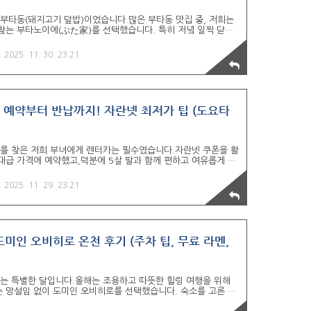
 부타동(돼지고기 덮밥)이었습니다.많은 부타동 맛집 중, 저희는
찾는 부타노이에(ぶた家)를 선택했습니다. 특히 저녘 일찍 닫는
결할 수 있었고,5살 딸아이를 위한 특별 메뉴와 귀여운 식기까
🐷 부타노이에: 주차, 영업시간 및 웨이팅 팁 1. 영업시간 및
2025. 11. 30. 23:21
에 문을 일찍 닫는 곳이 많은데, 부타노이에도 19시까지 영업합
쌀쌀한 날씨에도 따뜻하고 쾌적하게 식사를 즐길 수 있었습니다.
, 접근성이 좋고 근처에 주차 공간이 잘 되어 있어 렌터카로 방문하
 예약부터 반납까지! 자란넷 최저가 팁 (도요타
로를 찾은 저희 부녀에게 렌터카는 필수였습니다.자란넷 쿠폰을 활
 역대급 가격에 예약했고,덕분에 5살 딸과 함께 편하고 여유롭게 다
브리드 트렁크 용량부터 안드로이드 오토 연결 꿀팁,그리고 마지
다. 자란넷 쿠폰으로 2박 3일 렌터카 최저가 예약 1. 예약처 및
2025. 11. 29. 23:21
3일 렌터카를 총 15,820엔에 예약했습니다.현장에서 카드 결제
요하지 않아 편리했습니다. ▼ 오비히로 렌터카 자란넷 쿠폰 받으
험은 만약을 대비해 풀 커버리지로 가입했습니다.그 덕분에..
 도미인 오비히로 온천 후기 (주차 팁, 무료 라멘,
 있는 특별한 달입니다.올해는 조용하고 따뜻한 힐링 여행을 위해
 망설임 없이 도미인 오비히로를 선택했습니다. 숙소를 고른 가
식(라멘)', 그리고 '맛집 도보권' 세 가지였습니다.렌터카 이동부터