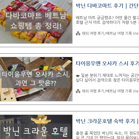
박닌 다바코마트 후기｜간단 
베트남 마트 궁금했죠? 어떤 물건 팔
호텔 근처 마트 검색하다가 차량 5분 
잘 돼 있어서 “오? 여기 은근 괜찮
지 물어보고 확답 받고 출발~ 진짜 구
해외 여행 후기/베트남 여행 기록 Vie
같은 거현지 물가로 저렴하게 구입 가
만한 아이템, 가격대, 결제 팁까지 전
서 그랩 호출 → 27,000동"돌아올 땐
타이응우옌 오사카 스시 후기
🍣 일본 분위기 제대로 느껴지는 공간에
싶다 싶어서 검색으로 찾은 타이응우옌
엔 반신반의했는데요ㅋㅋ 막상 가보니 
게 잘 먹고 나왔어요! 이번 포스팅에서
해외 여행 후기/베트남 여행 기록 Vie
구성까지 짧지만 인상 깊었던 방문 후기
스시라는 이름답게 입구 들어서는 순간
레임, 그리고 벽면 곳곳에 학 벽화나 
박닌 크라운호텔 숙박 후기｜
출장 중 묵었던 박닌의 숙소, 이 정도
실 큰 기대 안 했었는데, 막상 묵어보