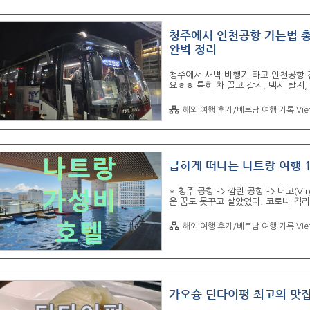
청주에서 인천공항 가는법 총
완벽 정리
청주에서 새벽 비행기 타고 인천공항 
요ㅎㅎ 특히 차 끌고 갈지, 택시 탈지
노이에 다녀오면서,청주 시외버스터미
조합으로 다녀와봤는데요! 예상보다 훨
해외 여행 후기/베트남 여행 기록 Vie
쓴다”는 확신 생겼어요ㅋㅋ 이번 글에
부터 셀프수화물, 스마트패스, 출국심사
주터미널 공영 주차장 도착 🅿️주차장
급하게 떠나는 나트랑 여행 1
* 청주 공항 -> 깜란 공항 -> 버고(
은 꿈도 못꾸고 살았었다. 코로나 격리
하게 미리 떠나는 여름휴가가 시작 되
단 6일 일정, 리조트, 호텔 일정 짜기
해외 여행 후기/베트남 여행 기록 Vie
략적인것도 힘들다,,,,,,극 J 성향..
에 나트랑 직항이 없으면 꿈도 못꾸는 일
는...) 같은 비행기 타는 동반자들~~
가오슝 딘타이펑 최고의 맛집