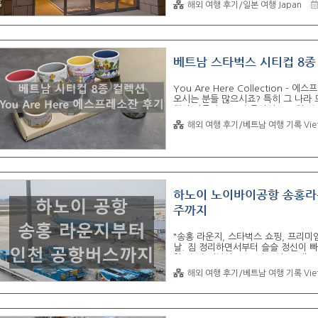
체크인, 주차까지 2박 3일간 만족스
해외 여행 후기/일본 여행 Japan
니다. (총 2박 조식 포함 28만원) 
커리, 롯카테이, 류게츠 등 오비히로
했습니다. 30분 거리의 공항에서 렌터
베트남 스타벅스 시티컵 8종
You Are Here Collection
오시는 분들 많으시죠? 특히 그 나라
행의 마무리로도 딱 좋아서 꾸준히 인
나트랑, 푸꾸옥, 호이안"까지 스타벅
해외 여행 후기/베트남 여행 기록 Vie
부 달라서 보는 재미도 있고, 여행 
안 마셔요 사실ㅋㅋ 그냥 이 작은 컵 
작정하고 다 사왔습니다!이 포스팅에서는
하노이 노이바이공항 송홍라
주까지
"송홍 라운지, 스타벅스 쇼핑, 프리
날. 짐 정리하면서부터 슬슬 정신이 
일 텅 빈 기분이 드는 것 같다. 그래
기념품도 사고, 커피 한 잔 마시고, 
해외 여행 후기/베트남 여행 기록 Vie
행기 타기 전 스타벅스 쇼핑, 그리고
트를 가볍게 정리해본다. "공항까지는 
구글맵 예상으로 노이바이공항까지는 약 