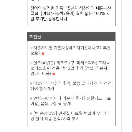
징이의 솔직한 기록. 15년차 직장인의 내돈내산
꿀팁! [여행/자동차/육아] 협찬 없는 100% 리
얼 후기만 공유합니다.
추천글
자동차보험 자동차상해? 자기신체사고? 무엇
으로?
안토(ANTO) 리조트 (구. 파라스파라) 프라나
오너스 회원 전용 1박 2일 후기 (객실, 라운지,
인피니티풀)
테슬라 무상수리 후기, 보증 끝나기 전 꼭 점검
해야 할 5가지
인처공항 마티나 라운지 후기ㅣ신한카드 무료
이용, 음식 구성 싹 공개
[벽 손상 0%] 전세집 아트월 벽걸이TV 무타
공 설치 최종 견적/가격 후기