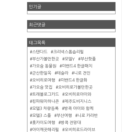
인기글
최근댓글
태그목록
스탠다드
크리넥스폼솝리필
부산가볼만한곳
모델Y
부산핫플
가오슝 동물원
미밴드4 한글패치
군산한일옥
테슬라
니로 견인
오비히로여행
미밴드4 한글화
가오슝 맛집
오비히로가볼만한곳
트래블로그카드
오비히로아이와
킹파워마하나콘
제주도비지니스
모델3 차량등록
방콕 아이와 함께
모델3 스플
부산여행
니로 카라반
홋카이도여행
방콕 전망대
아이깨끗해리필
오비히로드라이브