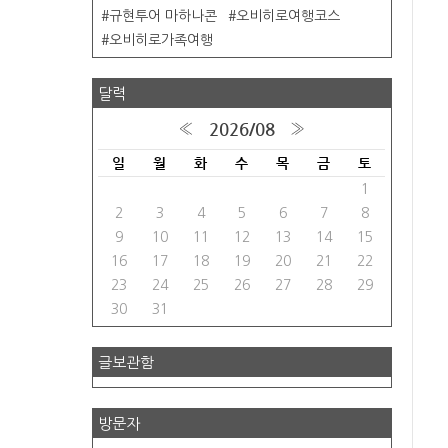
규현투어 마하나콘
오비히로여행코스
오비히로가족여행
달력
2026/08
«
»
일
월
화
수
목
금
토
1
2
3
4
5
6
7
8
9
10
11
12
13
14
15
16
17
18
19
20
21
22
23
24
25
26
27
28
29
30
31
글보관함
방문자