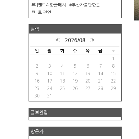
미밴드4 한글패치
부산가볼만한곳
니로 견인
달력
2026/08
«
»
일
월
화
수
목
금
토
1
2
3
4
5
6
7
8
9
10
11
12
13
14
15
16
17
18
19
20
21
22
23
24
25
26
27
28
29
30
31
글보관함
방문자