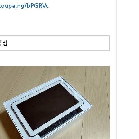
/coupa.ng/bPGRVc
박싱