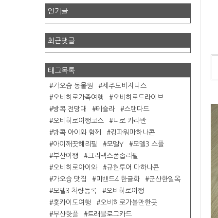
인기글
최근댓글
태그목록
가오슝 동물원
제주도비지니스
오비히로가족여행
오비히로드라이브
방콕 전망대
테슬라
스탠다드
오비히로여행코스
니로 카라반
방콕 아이와 함께
킹파워마하나콘
아이깨끗해리필
모델Y
모델3 스플
부산여행
크리넥스폼솝리필
오비히로아이와
규현투어 마하나콘
가오슝 맛집
미밴드4 한글화
군산한일옥
모델3 차량등록
오비히로여행
홋카이도여행
오비히로가볼만한곳
부산핫플
트래블로그카드