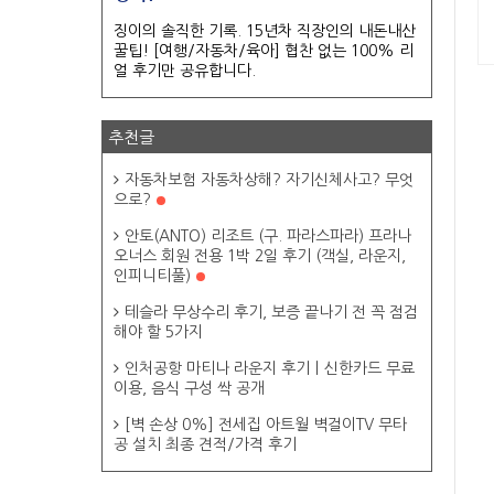
징이의 솔직한 기록. 15년차 직장인의 내돈내산
꿀팁! [여행/자동차/육아] 협찬 없는 100% 리
얼 후기만 공유합니다.
추천글
자동차보험 자동차상해? 자기신체사고? 무엇
으로?
안토(ANTO) 리조트 (구. 파라스파라) 프라나
오너스 회원 전용 1박 2일 후기 (객실, 라운지,
인피니티풀)
테슬라 무상수리 후기, 보증 끝나기 전 꼭 점검
해야 할 5가지
인처공항 마티나 라운지 후기ㅣ신한카드 무료
이용, 음식 구성 싹 공개
[벽 손상 0%] 전세집 아트월 벽걸이TV 무타
공 설치 최종 견적/가격 후기